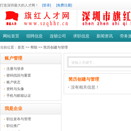
打造深圳最大的人才网！
[登录]
[免费注册]
网站首页
招聘信息
连锁公司
求职信息
新闻资讯
劳务
当前位置：
首页
>>
帮助
>>
简历创建与管理
账户管理
注册与登录
密码找回与重置
简历创建与管理
账户状态
没有相关信息！
资料与头像
手机与邮箱认证
我是企业
职位发布与管理
职位推广